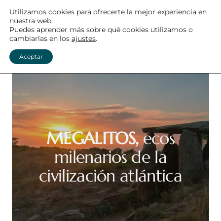
Saltar
Utilizamos cookies para ofrecerte la mejor experiencia en
nuestra web.
MEGALITISMO ATLÁNTICO
al
Puedes aprender más sobre qué cookies utilizamos o
cambiarlas en los
ajustes
.
contenido
Menú
Aceptar
MEGALITOS,
ecos
milenarios de la
civilización atlántica