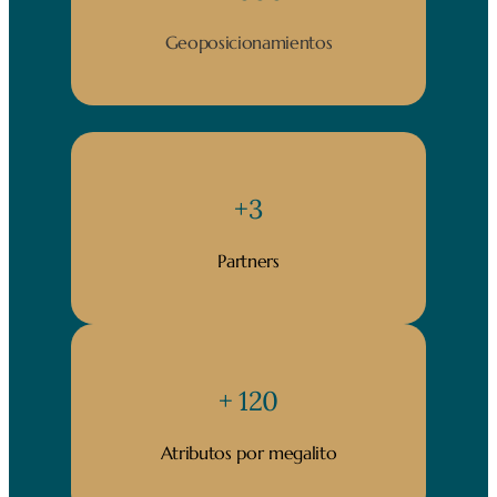
Geoposicionamientos
+3
Partners
+ 120
Atributos por megalito