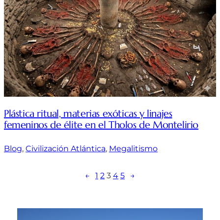
Plástica ritual, materias exóticas y linajes
femeninos de élite en el Tholos de Montelirio
Blog
, 
Civilización Atlántica
, 
Megalitismo
←
1
2
3
4
5
→