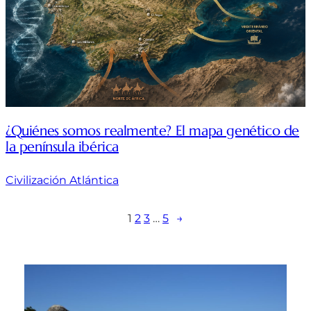
¿Quiénes somos realmente? El mapa genético de
la península ibérica
Civilización Atlántica
1
2
3
…
5
→