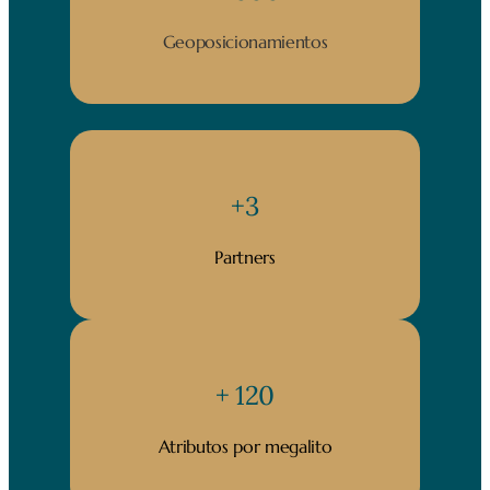
Geoposicionamientos
+3
Partners
+ 120
Atributos por megalito