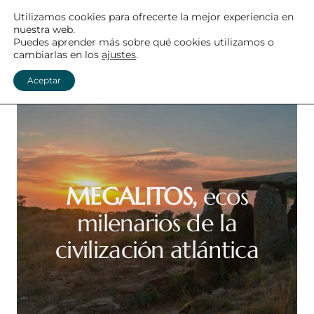
Saltar
Utilizamos cookies para ofrecerte la mejor experiencia en
nuestra web.
MEGALITISMO ATLÁNTICO
al
Puedes aprender más sobre qué cookies utilizamos o
cambiarlas en los
ajustes
.
contenido
Menú
Aceptar
MEGALITOS,
ecos
milenarios de la
civilización atlántica