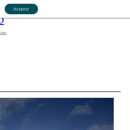
Aceptar
O
cto